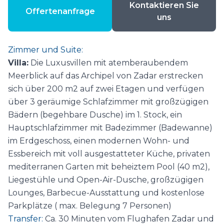
Kontaktieren Sie
zum/vom Flughafen Zadar, 1 Spa Treatment pro
Offertenanfrage
uns
Person und Aufenthalt, Babyausstattung auf
Anfrage
Zimmer und Suite:
Garantiert zum besten Preis buchen!
Villa:
Die Luxusvillen mit atemberaubendem
Meerblick auf das Archipel von Zadar erstrecken
Dieses Hotel bieten wir mit tagesaktuellen Preisen
sich über 200 m2 auf zwei Etagen und verfügen
mit Best-Preis-Garantie an! Wenn Sie innerhalb von
über 3 geräumige Schlafzimmer mit großzügigen
24 Stunden nach der Buchung auf der
Bädern (begehbare Dusche) im 1. Stock, ein
Internetseite des Hotels oder auf
Booking.com
Hauptschlafzimmer mit Badezimmer (Badewanne)
einen günstigeren Preis finden, bieten wir Ihnen
im Erdgeschoss, einen modernen Wohn- und
den günstigeren Preis! Einziger minimaler
Essbereich mit voll ausgestatteter Küche, privaten
Unterschied kann der Umrechnungskurs in CHF
mediterranen Garten mit beheiztem Pool (40 m2),
sein!
Liegestühle und Open-Air-Dusche, großzügigen
Lounges, Barbecue-Ausstattung und kostenlose
Weitere Informationen finden Sie auf der Hotel-
Parkplätze ( max. Belegung 7 Personen)
Webseite:
https://www.falkensteiner.com/resortpuntas
Transfer:
Ca. 30 Minuten vom Flughafen Zadar und
apartments/luxury-villas