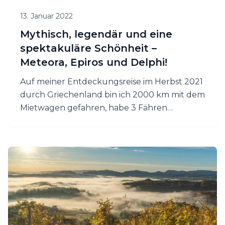
13. Januar 2022
Mythisch, legendär und eine
spektakuläre Schönheit –
Meteora, Epiros und Delphi!
Auf meiner Entdeckungsreise im Herbst 2021
durch Griechenland bin ich 2000 km mit dem
Mietwagen gefahren, habe 3 Fähren
genommen, 3 Inseln (Lefkada, Kefalonia und
Zakynthos) bereist plus die Region Epiros, die
Meteora-Klöster und Delphi besucht. Auf
dieser traumhaften Reise habe ich wieder viel
Neues entdeckt und bin mit unglaublichen
Eindrücken nach Hause gekommen.