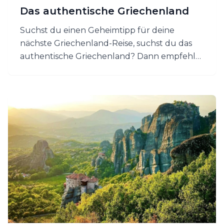
Das authentische Griechenland
Suchst du einen Geheimtipp für deine
nächste Griechenland-Reise, suchst du das
authentische Griechenland? Dann empfehle
ich dir die Halbinsel Peloponnes! Bewaldete
Berge und Schluchten, wilde und
bezaubernde Landschaften, kleine
charmante Dörfer, traumhafte Strände,
kristallklares Wasser, hervorragendes
landestypisches Essen in urigen Tavernen
und ganz viel Kultur und Geschichte – das ist
der Peloponnes!