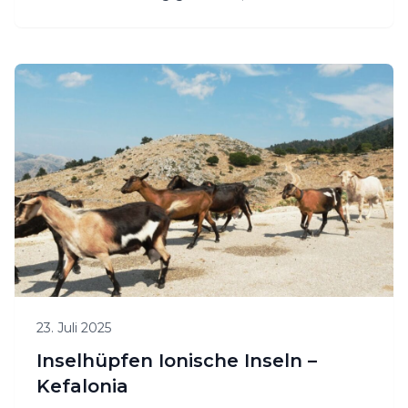
Inseln neu zu entdecken: von
sonnenverwöhnten Stränden über
traditionelle Dörfer bis hin zu
aussergewöhnlichen Hotels. Hier teile ich
meine persönlichen Highlights,
Überraschungen – und Orte, die man nicht
verpassen sollte.
23. Juli 2025
Inselhüpfen Ionische Inseln –
Kefalonia